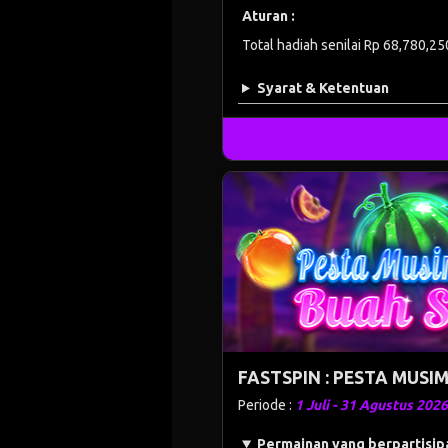
Aturan :
Total hadiah senilai Rp 68,780,25
Syarat & Ketentuan
FASTSPIN : PESTA MUSI
Periode :
1 Juli - 31 Agustus 2026
Permainan yang berpartisip