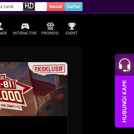
 DATANG DI GURITA4D.COM | DEPOSIT PULSA TANPA POTONGAN | DEPOSIT DAN WIT
Masuk
Daftar
ADE
INTERACTIVE
PROMOSI
EVENT