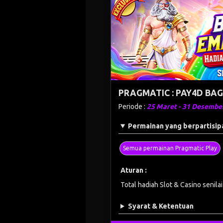
PRAGMATIC : PAY4D BAG
Periode :
25 Maret - 31 Desembe
Permainan yang berpartisip
Semua permainan Pragmatic Play
Aturan :
Total hadiah Slot & Casino senila
Syarat & Ketentuan