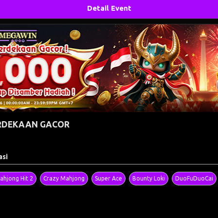
Detail Event
ERDEKAAN GACOR
asi
ahjong Hit 2
Crazy Mahjong
Super Ace
Bounty Loki
DuoFuDuoCai