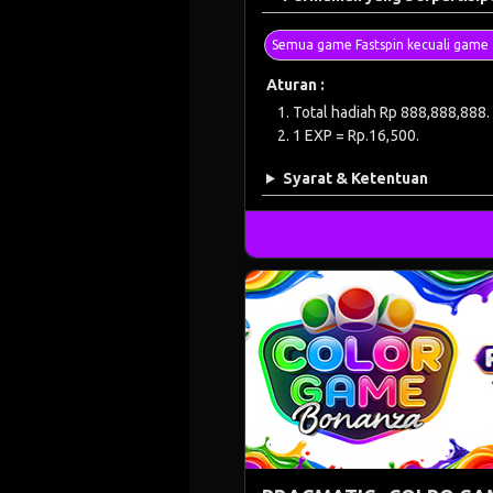
Semua game Fastspin kecuali game
Aturan :
Total hadiah Rp 888,888,888.
1 EXP = Rp.16,500.
Syarat & Ketentuan