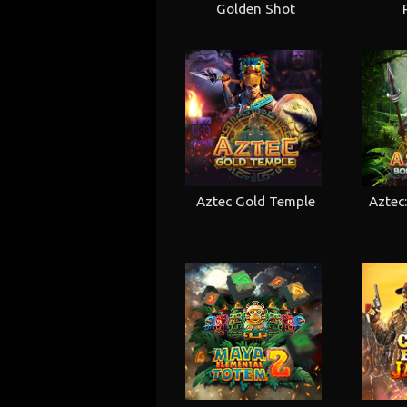
Golden Shot
Aztec Gold Temple
Aztec