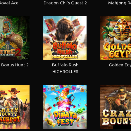
Royal Ace
Dragon Chi's Quest 2
Mahjong R
: Bonus Hunt 2
Buffalo Rush
Golden Eg
HIGHROLLER