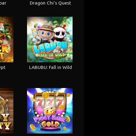
oar
Dragon Chi’s Quest
ypt
LABUBU: Fall in Wild