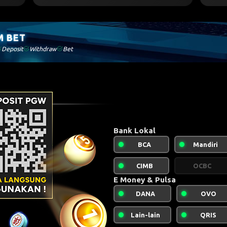
M BET
Deposit
Withdraw
Bet
 Gift Delight
Squid Game 2:
Disco 777 Ho
Mukunghwa
Win
Bank Lokal
BCA
Mandiri
CIMB
OCBC
E Money & Pulsa
DANA
OVO
Lain-lain
QRIS