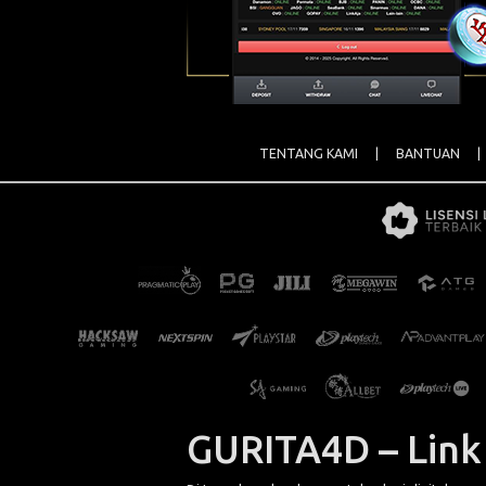
Pirate Treasure Hunt
Fi
TENTANG KAMI
|
BANTUAN
|
Rush Hour Gold
Jum
GURITA4D – Link
Di tengah perkembangan teknologi digital yang