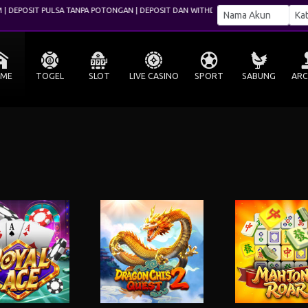
SIT PULSA TANPA POTONGAN | DEPOSIT DAN WITHDRAW TERCEPAT
SEL
ME
TOGEL
SLOT
LIVE CASINO
SPORT
SABUNG
ARC