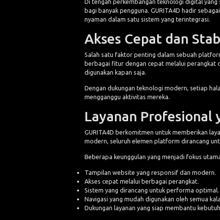
Fish Prawn Crab
Rama
bagi banyak pengguna. GURITA4D hadir sebagai 
nyaman dalam satu sistem yang terintegrasi.
Bonanza
Akses Cepat dan Stabi
Salah satu faktor penting dalam sebuah platfo
berbagai fitur dengan cepat melalui perangkat
digunakan kapan saja.
Dengan dukungan teknologi modern, setiap hal
mengganggu aktivitas mereka.
Layanan Profesiona
Hungry Slime
GURITA4D berkomitmen untuk memberikan layana
modern, seluruh elemen platform dirancang unt
Beberapa keunggulan yang menjadi fokus utama
Tampilan website yang responsif dan modern.
Akses cepat melalui berbagai perangkat.
Sistem yang dirancang untuk performa optimal.
Navigasi yang mudah digunakan oleh semua kal
Dukungan layanan yang siap membantu kebutu
Pendekatan profesional ini menjadikan pengalam