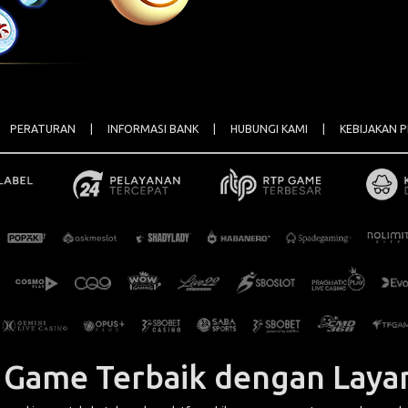
ghting Bull
Cat & Mouse
Aztec: Bonus 
Xmas
PERATURAN
|
INFORMASI BANK
|
HUBUNGI KAMI
|
KEBIJAKAN P
anji Bonanza
Starry Adventure
Phantom Mult
 Game Terbaik dengan Layan
 semakin pesat, kebutuhan akan platform hiburan yang cepat, aman, dan mudah