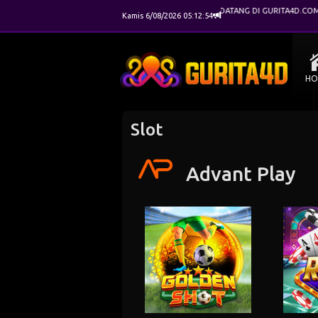
SELAMAT DATANG DI GURITA4D.COM | DEPO
Kamis 6/08/2026 05:12:55
HO
Slot
Advant Play