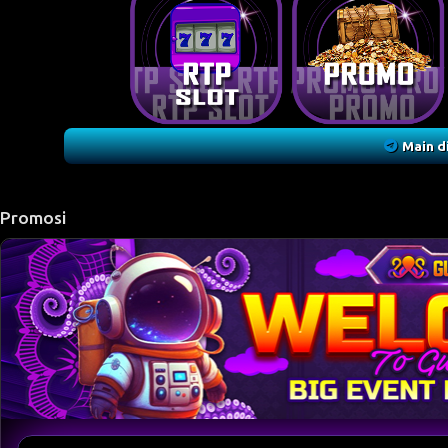
Main d
Promosi