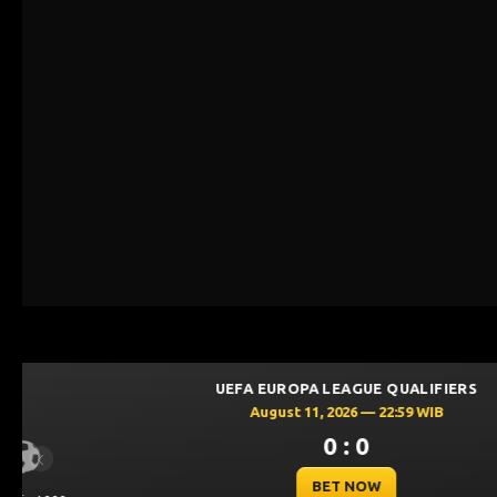
UEFA CHAMPIONS 
August 11, 20
0 
Previous
BET