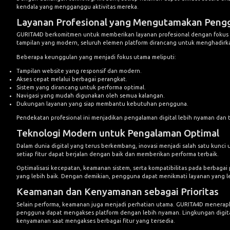
kendala yang mengganggu aktivitas mereka.
Layanan Profesional yang Mengutamakan Peng
GURITA4D berkomitmen untuk memberikan layanan profesional dengan fokus 
tampilan yang modern, seluruh elemen platform dirancang untuk menghadirkan
Beberapa keunggulan yang menjadi fokus utama meliputi:
Tampilan website yang responsif dan modern.
Akses cepat melalui berbagai perangkat.
Sistem yang dirancang untuk performa optimal.
Navigasi yang mudah digunakan oleh semua kalangan.
Dukungan layanan yang siap membantu kebutuhan pengguna.
Pendekatan profesional ini menjadikan pengalaman digital lebih nyaman dan 
Teknologi Modern untuk Pengalaman Optimal
Dalam dunia digital yang terus berkembang, inovasi menjadi salah satu kun
setiap fitur dapat berjalan dengan baik dan memberikan performa terbaik.
Optimalisasi kecepatan, keamanan sistem, serta kompatibilitas pada berbag
yang lebih baik. Dengan demikian, pengguna dapat menikmati layanan yang leb
Keamanan dan Kenyamanan sebagai Prioritas
Selain performa, keamanan juga menjadi perhatian utama. GURITA4D menerap
pengguna dapat mengakses platform dengan lebih nyaman. Lingkungan digi
kenyamanan saat mengakses berbagai fitur yang tersedia.