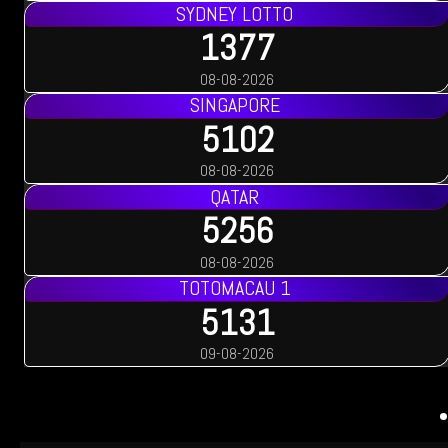
MALAYSIA SIANG
1986
08-08-2026
MALAYSIA
6851
08-08-2026
TOTO WUHAN
1695
09-08-2026
TOTOMACAU 2
0342
08-08-2026