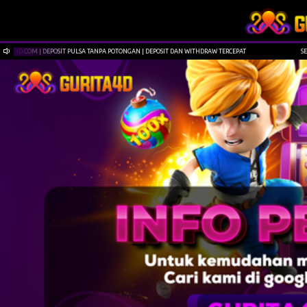
M | DEPOSIT PULSA TANPA POTONGAN | DEPOSIT DAN WITHDRAW TERCEPAT
SELAMAT DAT