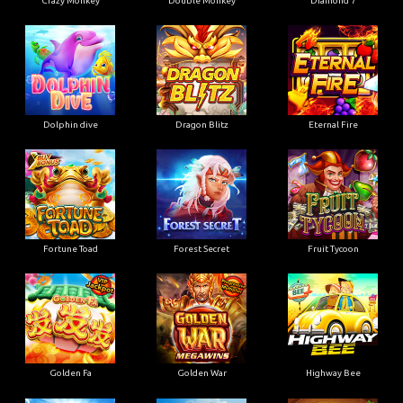
Crazy Monkey
Double Monkey
Diamond 7
Dolphin dive
Dragon Blitz
Eternal Fire
Fortune Toad
Forest Secret
Fruit Tycoon
Golden Fa
Golden War
Highway Bee