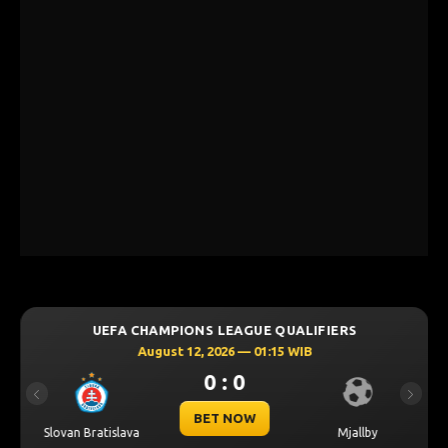
UEFA CHAMPIONS LEAGUE QUALIFIERS
August 12, 2026 — 01:15 WIB
0 : 0
Previous
Next
BET NOW
Slovan Bratislava
Mjallby