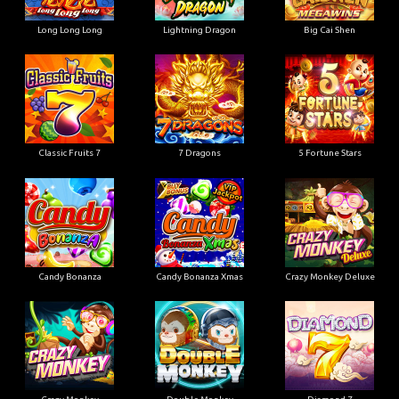
Long Long Long
Lightning Dragon
Big Cai Shen
Classic Fruits 7
7 Dragons
5 Fortune Stars
Candy Bonanza
Candy Bonanza Xmas
Crazy Monkey Deluxe