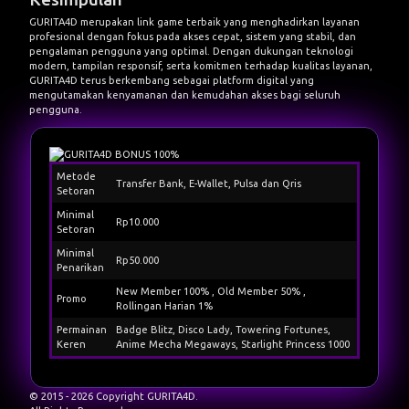
GURITA4D merupakan link game terbaik yang menghadirkan layanan
profesional dengan fokus pada akses cepat, sistem yang stabil, dan
pengalaman pengguna yang optimal. Dengan dukungan teknologi
modern, tampilan responsif, serta komitmen terhadap kualitas layanan,
GURITA4D terus berkembang sebagai platform digital yang
mengutamakan kenyamanan dan kemudahan akses bagi seluruh
pengguna.
Metode
Transfer Bank, E-Wallet, Pulsa dan Qris
Setoran
Minimal
Rp10.000
Setoran
Minimal
Rp50.000
Penarikan
New Member 100% , Old Member 50% ,
Promo
Rollingan Harian 1%
Permainan
Badge Blitz, Disco Lady, Towering Fortunes,
Keren
Anime Mecha Megaways, Starlight Princess 1000
© 2015 - 2026 Copyright GURITA4D.