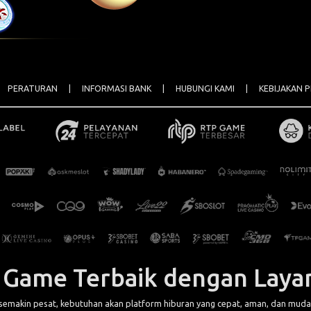
PERATURAN
|
INFORMASI BANK
|
HUBUNGI KAMI
|
KEBIJAKAN P
 Game Terbaik dengan Layan
 semakin pesat, kebutuhan akan platform hiburan yang cepat, aman, dan mudah