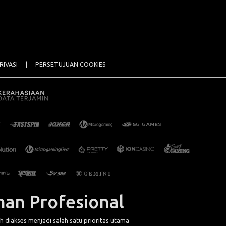
RIVASI
|
PERSETUJUAN COOKIES
an Profesional
 diakses menjadi salah satu prioritas utama