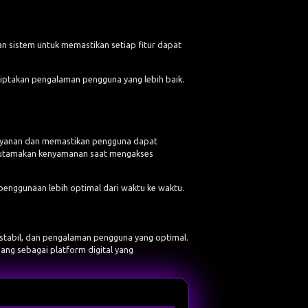
n sistem untuk memastikan setiap fitur dapat
ciptakan pengalaman pengguna yang lebih baik.
layanan dan memastikan pengguna dapat
ngutamakan kenyamanan saat mengakses
enggunaan lebih optimal dari waktu ke waktu.
stabil, dan pengalaman pengguna yang optimal.
ng sebagai platform digital yang