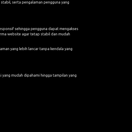
 stabil, serta pengalaman pengguna yang
responsif sehingga pengguna dapat mengakses
rma website agar tetap stabil dan mudah
aman yang lebih lancar tanpa kendala yang
i yang mudah dipahami hingga tampilan yang