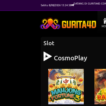
SELAMAT DATANG DI GURITA4D.COM | DEPO
Sabtu 8/08/2026 13:24:59
HO
Slot
CosmoPlay