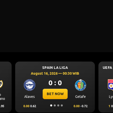
8/8/2026
8/8/2026
7/8/2026
7/8/2026
7/8/2026
eon Party
Slime Quest
Fruit Fies
IERS
UEFA CHAMPIONS LEAGUE QUALIFIERS
UEF
August 12, 2026 — 01:15 WIB
0 : 0
BET NOW
Slovan
bahce
Mjallby
Bodo
mon Slayer
Clover Cottage
Cookie Wonde
Bratislava
.87
0.5
0.83
-0.5
0.99
0.7