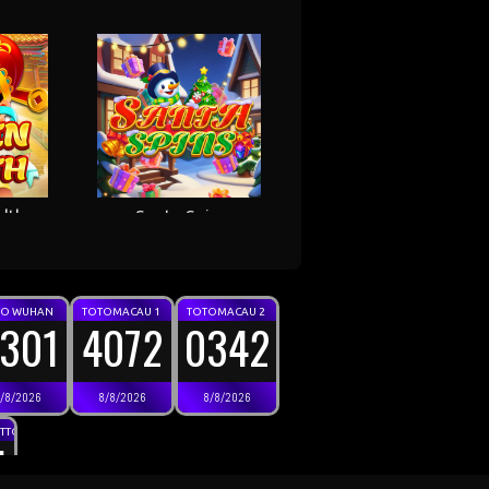
lth
Santa Spins
TO WUHAN
TOTOMACAU 1
TOTOMACAU 2
301
4072
0342
/8/2026
8/8/2026
8/8/2026
TTO
1
nia
Cosmic Riches