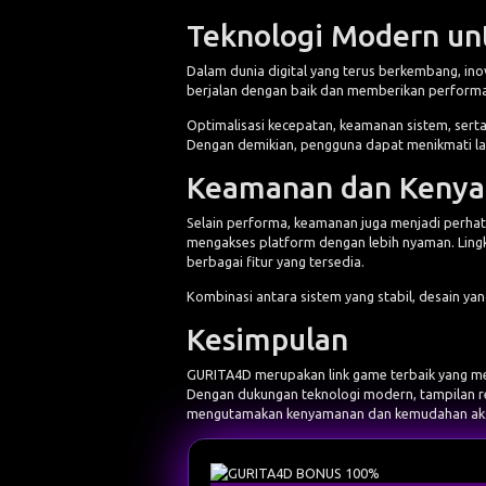
Teknologi Modern un
Dalam dunia digital yang terus berkembang, in
berjalan dengan baik dan memberikan performa
Optimalisasi kecepatan, keamanan sistem, sert
Dengan demikian, pengguna dapat menikmati laya
Keamanan dan Kenyam
Selain performa, keamanan juga menjadi perha
mengakses platform dengan lebih nyaman. Lin
berbagai fitur yang tersedia.
Kombinasi antara sistem yang stabil, desain y
Kesimpulan
GURITA4D merupakan link game terbaik yang men
Dengan dukungan teknologi modern, tampilan re
mengutamakan kenyamanan dan kemudahan akse