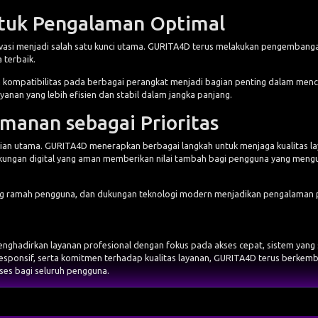
tuk Pengalaman Optimal
ovasi menjadi salah satu kunci utama. GURITA4D terus melakukan pengembanga
 terbaik.
a kompatibilitas pada berbagai perangkat menjadi bagian penting dalam men
nan yang lebih efisien dan stabil dalam jangka panjang.
anan sebagai Prioritas
tian utama. GURITA4D menerapkan berbagai langkah untuk menjaga kualitas 
gkungan digital yang aman memberikan nilai tambah bagi pengguna yang me
ang ramah pengguna, dan dukungan teknologi modern menjadikan pengalaman p
ghadirkan layanan profesional dengan fokus pada akses cepat, sistem yang 
sponsif, serta komitmen terhadap kualitas layanan, GURITA4D terus berkemba
s bagi seluruh pengguna.