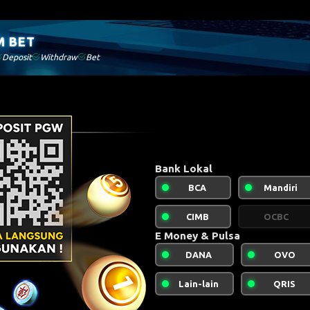
M BET
Deposit
Withdraw
Bet
Bank Lokal
BCA
Mandiri
CIMB
OCBC
E Money & Pulsa
DANA
OVO
Lain-lain
QRIS