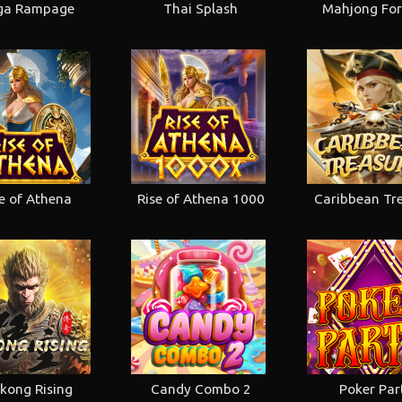
ga Rampage
Thai Splash
Mahjong For
e of Athena
Rise of Athena 1000
Caribbean Tr
kong Rising
Candy Combo 2
Poker Par