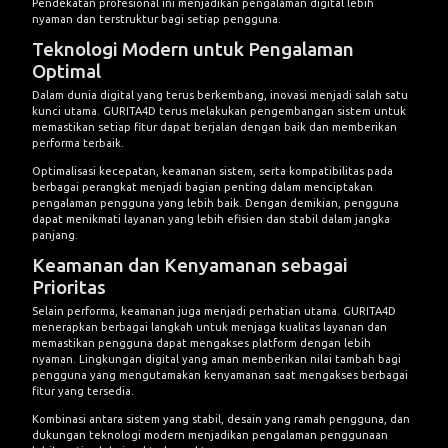
Pendekatan profesional ini menjadikan pengalaman digital lebih
nyaman dan terstruktur bagi setiap pengguna.
Teknologi Modern untuk Pengalaman
Optimal
Dalam dunia digital yang terus berkembang, inovasi menjadi salah satu
kunci utama. GURITA4D terus melakukan pengembangan sistem untuk
memastikan setiap fitur dapat berjalan dengan baik dan memberikan
performa terbaik.
Optimalisasi kecepatan, keamanan sistem, serta kompatibilitas pada
berbagai perangkat menjadi bagian penting dalam menciptakan
pengalaman pengguna yang lebih baik. Dengan demikian, pengguna
dapat menikmati layanan yang lebih efisien dan stabil dalam jangka
panjang.
Keamanan dan Kenyamanan sebagai
Prioritas
Selain performa, keamanan juga menjadi perhatian utama. GURITA4D
menerapkan berbagai langkah untuk menjaga kualitas layanan dan
memastikan pengguna dapat mengakses platform dengan lebih
nyaman. Lingkungan digital yang aman memberikan nilai tambah bagi
pengguna yang mengutamakan kenyamanan saat mengakses berbagai
fitur yang tersedia.
Kombinasi antara sistem yang stabil, desain yang ramah pengguna, dan
dukungan teknologi modern menjadikan pengalaman penggunaan