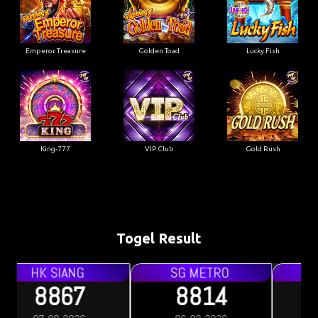
Emperor Treasure
Golden Toad
Lucky Fish
King-777
VIP Club
Gold Rush
Togel Result
TOTOMACAU 3
TOTOMACAU 4
0597
5843