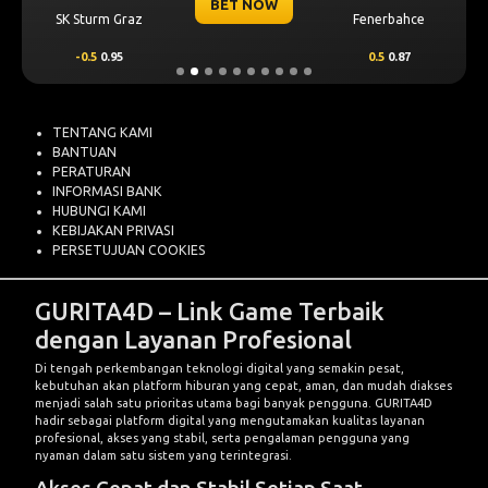
BET NOW
SK Sturm Graz
Fenerbahce
-0.5
0.95
0.5
0.87
TENTANG KAMI
BANTUAN
PERATURAN
INFORMASI BANK
HUBUNGI KAMI
KEBIJAKAN PRIVASI
PERSETUJUAN COOKIES
GURITA4D – Link Game Terbaik
dengan Layanan Profesional
Di tengah perkembangan teknologi digital yang semakin pesat,
kebutuhan akan platform hiburan yang cepat, aman, dan mudah diakses
menjadi salah satu prioritas utama bagi banyak pengguna. GURITA4D
hadir sebagai platform digital yang mengutamakan kualitas layanan
profesional, akses yang stabil, serta pengalaman pengguna yang
nyaman dalam satu sistem yang terintegrasi.