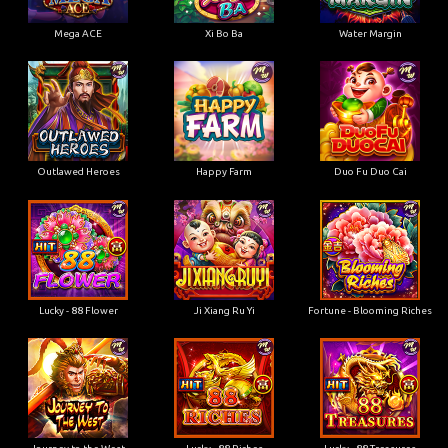
Mega ACE
Xi Bo Ba
Water Margin
Outlawed Heroes
Happy Farm
Duo Fu Duo Cai
Lucky - 88 Flower
Ji Xiang Ru Yi
Fortune - Blooming Riches