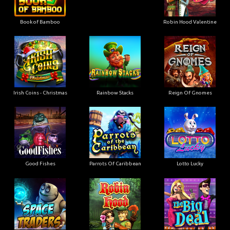
Book of Bamboo
Robin Hood Valentine
Irish Coins - Christmas
Rainbow Stacks
Reign Of Gnomes
Good Fishes
Parrots Of Caribbean
Lotto Lucky