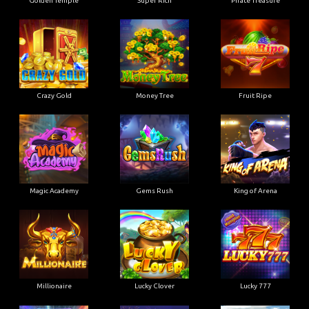
Golden Temple
Super Rich
Pirate Treasure
Crazy Gold
Money Tree
Fruit Ripe
Magic Academy
Gems Rush
King of Arena
Millionaire
Lucky Clover
Lucky 777