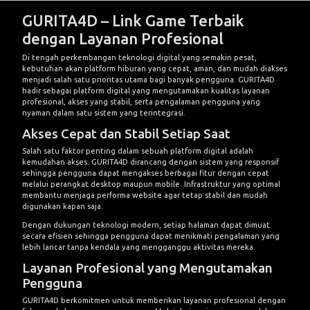
GURITA4D – Link Game Terbaik
dengan Layanan Profesional
Di tengah perkembangan teknologi digital yang semakin pesat,
kebutuhan akan platform hiburan yang cepat, aman, dan mudah diakses
menjadi salah satu prioritas utama bagi banyak pengguna. GURITA4D
hadir sebagai platform digital yang mengutamakan kualitas layanan
profesional, akses yang stabil, serta pengalaman pengguna yang
nyaman dalam satu sistem yang terintegrasi.
Akses Cepat dan Stabil Setiap Saat
Salah satu faktor penting dalam sebuah platform digital adalah
kemudahan akses.
GURITA4D
dirancang dengan sistem yang responsif
sehingga pengguna dapat mengakses berbagai fitur dengan cepat
melalui perangkat desktop maupun mobile. Infrastruktur yang optimal
membantu menjaga performa website agar tetap stabil dan mudah
digunakan kapan saja.
Dengan dukungan teknologi modern, setiap halaman dapat dimuat
secara efisien sehingga pengguna dapat menikmati pengalaman yang
lebih lancar tanpa kendala yang mengganggu aktivitas mereka.
Layanan Profesional yang Mengutamakan
Pengguna
GURITA4D berkomitmen untuk memberikan layanan profesional dengan