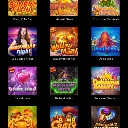
Gong Xi Fa Cai
Maneki Neko
Christmas Carnivals
Las Vegas Night
Wallow In Money
Deep Loot
Sweet Love
Richest Witch
Delicious Dessert