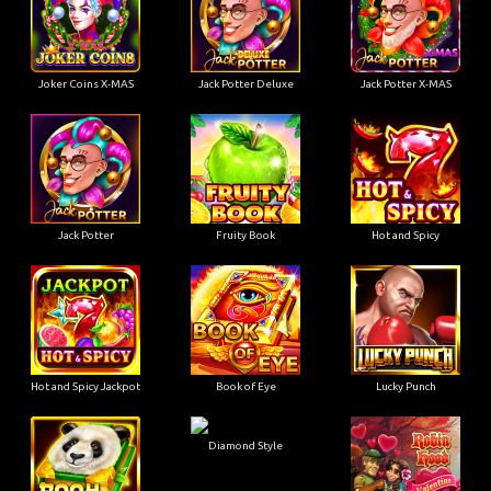
Joker Coins X-MAS
Jack Potter Deluxe
Jack Potter X-MAS
Jack Potter
Fruity Book
Hot and Spicy
Hot and Spicy Jackpot
Book of Eye
Lucky Punch
Diamond Style