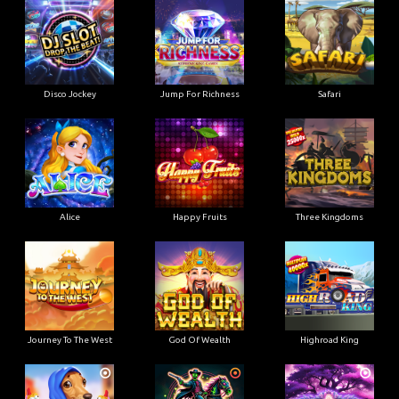
Disco Jockey
Jump For Richness
Safari
Alice
Happy Fruits
Three Kingdoms
Journey To The West
God Of Wealth
Highroad King