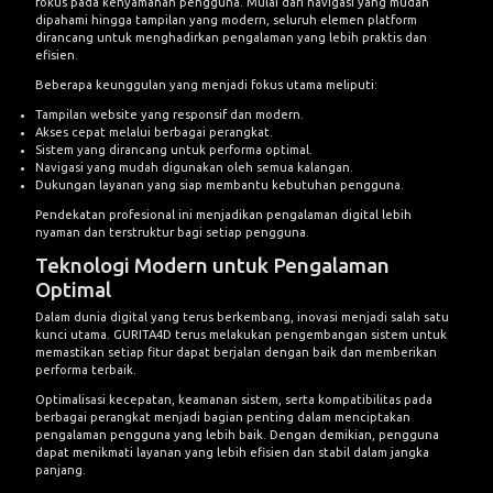
fokus pada kenyamanan pengguna. Mulai dari navigasi yang mudah
dipahami hingga tampilan yang modern, seluruh elemen platform
dirancang untuk menghadirkan pengalaman yang lebih praktis dan
efisien.
Beberapa keunggulan yang menjadi fokus utama meliputi:
Tampilan website yang responsif dan modern.
Akses cepat melalui berbagai perangkat.
Sistem yang dirancang untuk performa optimal.
Navigasi yang mudah digunakan oleh semua kalangan.
Dukungan layanan yang siap membantu kebutuhan pengguna.
Pendekatan profesional ini menjadikan pengalaman digital lebih
nyaman dan terstruktur bagi setiap pengguna.
Teknologi Modern untuk Pengalaman
Optimal
Dalam dunia digital yang terus berkembang, inovasi menjadi salah satu
kunci utama. GURITA4D terus melakukan pengembangan sistem untuk
memastikan setiap fitur dapat berjalan dengan baik dan memberikan
performa terbaik.
Optimalisasi kecepatan, keamanan sistem, serta kompatibilitas pada
berbagai perangkat menjadi bagian penting dalam menciptakan
pengalaman pengguna yang lebih baik. Dengan demikian, pengguna
dapat menikmati layanan yang lebih efisien dan stabil dalam jangka
panjang.