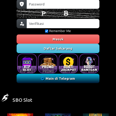
Remember Me
Masuk
Daftar Sekarang
Main di Telegram
SBO Slot