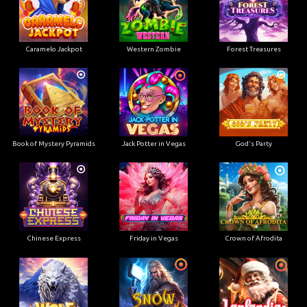
Caramelo Jackpot
Western Zombie
Forest Treasures
Book of Mystery Pyramids
Jack Potter in Vegas
God's Party
Chinese Express
Friday in Vegas
Crown of Afrodita