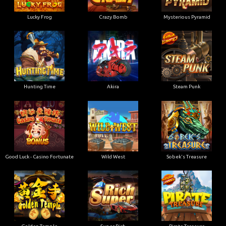
Lucky Frog
Crazy Bomb
Mysterious Pyramid
Hunting Time
Akira
Steam Punk
Good Luck - Casino Fortunate
Wild West
Sobek's Treasure