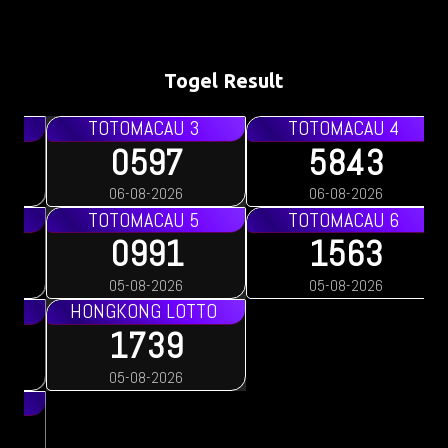
Togel Result
TOTOMACAU 3
TOTOMACAU 4
0597
5843
06-08-2026
06-08-2026
TOTOMACAU 5
TOTOMACAU 6
0991
1563
05-08-2026
05-08-2026
HONGKONG LOTTO
1739
05-08-2026