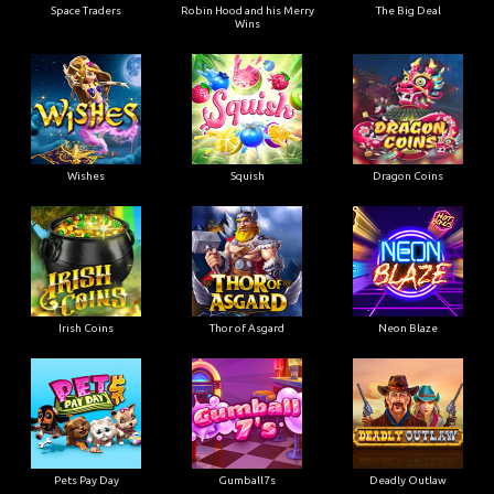
Space Traders
Robin Hood and his Merry
The Big Deal
Wins
Wishes
Squish
Dragon Coins
Irish Coins
Thor of Asgard
Neon Blaze
Pets Pay Day
Gumball7s
Deadly Outlaw