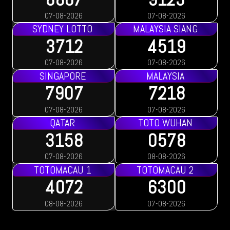
07-08-2026
07-08-2026
SYDNEY LOTTO
MALAYSIA SIANG
3712
4519
07-08-2026
07-08-2026
SINGAPORE
MALAYSIA
7907
7218
07-08-2026
07-08-2026
QATAR
TOTO WUHAN
3158
0578
07-08-2026
08-08-2026
TOTOMACAU 1
TOTOMACAU 2
4072
6300
08-08-2026
07-08-2026