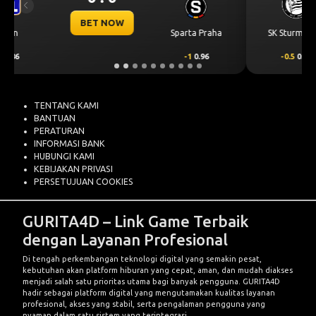
Previous
Next
BET NOW
SK Sturm Graz
Fenerbahce
-0.5
0.95
0.5
0.87
TENTANG KAMI
BANTUAN
PERATURAN
INFORMASI BANK
HUBUNGI KAMI
KEBIJAKAN PRIVASI
PERSETUJUAN COOKIES
GURITA4D – Link Game Terbaik
dengan Layanan Profesional
Di tengah perkembangan teknologi digital yang semakin pesat,
kebutuhan akan platform hiburan yang cepat, aman, dan mudah diakses
menjadi salah satu prioritas utama bagi banyak pengguna. GURITA4D
hadir sebagai platform digital yang mengutamakan kualitas layanan
profesional, akses yang stabil, serta pengalaman pengguna yang
nyaman dalam satu sistem yang terintegrasi.