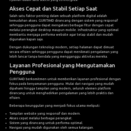
Akses Cepat dan Stabil Setiap Saat
Salah satu faktor penting dalam sebuah platform digital adalah
kemudahan akses.
GURITA4D
dirancang dengan sistem yang responsif
sehingga pengguna dapat mengakses berbagai fitur dengan cepat
melalui perangkat desktop maupun mobile. Infrastruktur yang optimal
membantu menjaga performa website agar tetap stabil dan mudah
digunakan kapan saja.
Dengan dukungan teknologi modern, setiap halaman dapat dimuat
secara efisien sehingga pengguna dapat menikmati pengalaman yang
lebih lancar tanpa kendala yang mengganggu aktivitas mereka.
Layanan Profesional yang Mengutamakan
Pengguna
GURITA4D berkomitmen untuk memberikan layanan profesional dengan
fokus pada kenyamanan pengguna. Mulai dari navigasi yang mudah
dipahami hingga tampilan yang modern, seluruh elemen platform
dirancang untuk menghadirkan pengalaman yang lebih praktis dan
efisien.
Beberapa keunggulan yang menjadi fokus utama meliputi:
Tampilan website yang responsif dan modern.
Akses cepat melalui berbagai perangkat.
Sistem yang dirancang untuk performa optimal.
Navigasi yang mudah digunakan oleh semua kalangan.